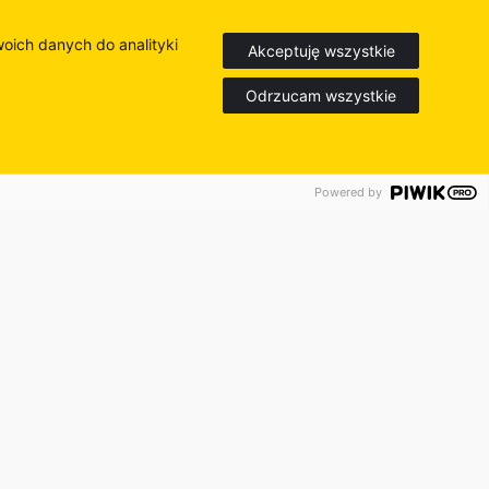
woich danych do analityki
Akceptuję wszystkie
Odrzucam wszystkie
Powered by
amiennych
Produkty
Entrack
Porady i wsparcie
Podwozia
O Firmie
Obsługa klienta