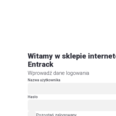
O
firmie
Szukaj
Obsługa
klienta
Do
pobrania
Witamy w sklepie intern
Poradniki
Entrack
Wprowadź dane logowania
Nazwa użytkownika
Hasło
Pozostań zalogowany