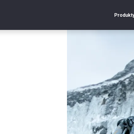
Produkt
onto
Zamknij
y
u
y
je