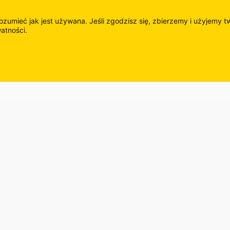
rozumieć jak jest używana. Jeśli zgodzisz się, zbierzemy i użyjemy t
watności.
roku lider w dostawach osprzętu, podwozi, części zużywalnych i z
do maszyn budowlanych.