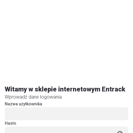
lokal
O
firm
Szu
Obsłu
klienta
Do
pobran
Poradn
Witamy w sklepie internetowym Entrack
Wprowadź dane logowania
Nazwa użytkownika
Hasło