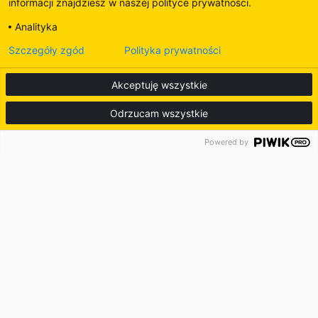
informacji znajdziesz w naszej polityce prywatności.
Analityka
Szczegóły zgód
Polityka prywatności
Akceptuję wszystkie
Odrzucam wszystkie
Powered by
Od 1976 roku lider w dostawach osprzętu, podwozi, części
zużywalnych i zamiennych do maszyn budowlanych.