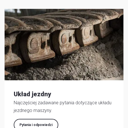
lokal
O
firm
Szu
Obsłu
klienta
Do
pobran
Poradn
Układ jezdny
Najczęściej zadawane pytania dotyczące układu
jezdnego maszyny.
Pytania i odpowiedzi