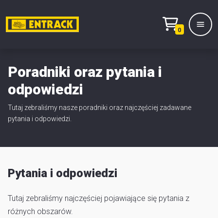
0
Poradniki oraz pytania i
odpowiedzi
Prod
Tutaj zebraliśmy nasze poradniki oraz najczęściej zadawane
pytania i odpowiedzi.
Wy
pro
Kont
Pytania i odpowiedzi
Mag
Tutaj zebraliśmy najczęściej pojawiające się pytania z
i
różnych obszarów.